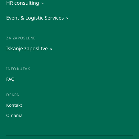
HR consulting
Ustupanje radnika
Organizacijska diagnostika
Event & Logistic Services
Outsourcing
Druge kadrovske storitve
Istraživanje tržišta
Rekrutacija in predselekcija kadrov
Posredovanje pri zaposlovanju
Raziskava trga
ZA ZAPOSLENE
Ocena potencialov
Iskanje zaposlitve
Promocije
Upravljanje dogodkov
Honorarna dela
Posredovanje
INFO KUTAK
Študentska dela
FAQ
Ustupanje
DEKRA
Kontakt
O nama