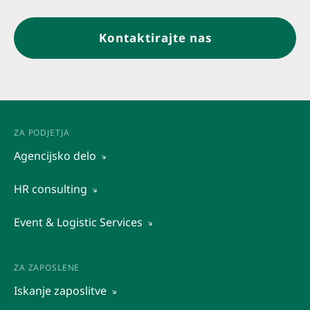
Kontaktirajte nas
ZA PODJETJA
Agencijsko delo
Vidi sve
HR consulting
Ustupanje radnika
Organizacijska diagnostika
Event & Logistic Services
Outsourcing
Druge kadrovske storitve
Istraživanje tržišta
Rekrutacija in predselekcija kadrov
Posredovanje pri zaposlovanju
Raziskava trga
ZA ZAPOSLENE
Ocena potencialov
Iskanje zaposlitve
Promocije