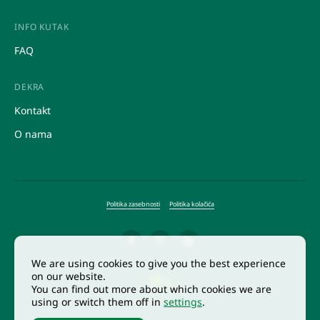
Upravljanje dogodkov
Honorarna dela
Posredovanje
INFO KUTAK
Študentska dela
FAQ
Ustupanje
DEKRA
Kontakt
O nama
Politika zasebnosti
Politika kolačića
We are using cookies to give you the best experience
on our website.
You can find out more about which cookies we are
using or switch them off in
settings
.