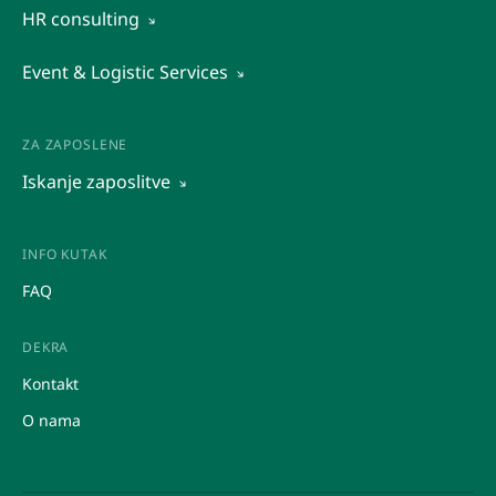
Vidi sve
HR consulting
Ustupanje radnika
Organizacijska diagnostika
Event & Logistic Services
Outsourcing
Druge kadrovske storitve
Istraživanje tržišta
Rekrutacija in predselekcija kadrov
Posredovanje pri zaposlovanju
Raziskava trga
ZA ZAPOSLENE
Ocena potencialov
Iskanje zaposlitve
Promocije
Upravljanje dogodkov
Honorarna dela
Posredovanje
INFO KUTAK
Študentska dela
FAQ
Ustupanje
DEKRA
Kontakt
O nama