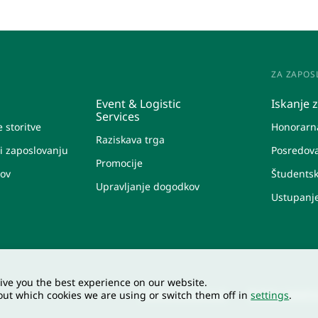
ZA ZAPOS
Event & Logistic
Iskanje 
Services
 storitve
Honorarn
Raziskava trga
i zaposlovanju
Posredov
Promocije
lov
Študentsk
Upravljanje dogodkov
Ustupanj
ive you the best experience on our website.
Politika zasebnosti
Politika kolači
out which cookies we are using or switch them off in
settings
.