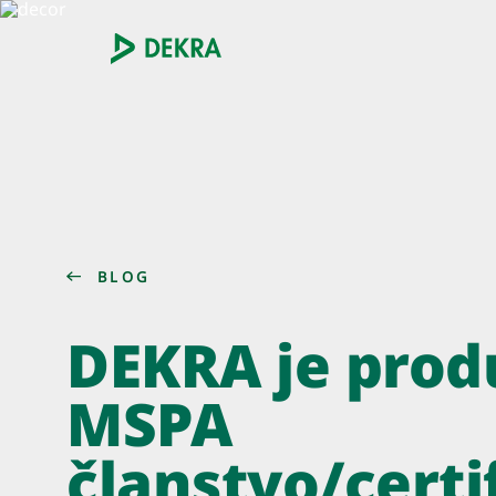
BLOG
DEKRA je produ
MSPA
članstvo/certif