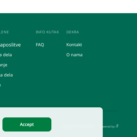
LENE
INFO KUTAK
DEKRA
zaposlitve
FAQ
Kontakt
a dela
O nama
anje
a dela
e
Accept
ća
Copyright © 2026 DEKRA.
Powered by: