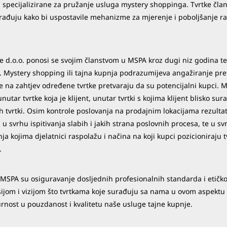
u specijalizirane za pružanje usluga mystery shoppinga. Tvrtke čla
urađuju kako bi uspostavile mehanizme za mjerenje i poboljšanje ra
 d.o.o. ponosi se svojim članstvom u MSPA kroz dugi niz godina te j
. Mystery shopping ili tajna kupnja podrazumijeva angažiranje pre
se na zahtjev određene tvrtke pretvaraju da su potencijalni kupci.
unutar tvrtke koja je klijent, unutar tvrtki s kojima klijent blisko su
h tvrtki. Osim kontrole poslovanja na prodajnim lokacijama rezul
i u svrhu ispitivanja slabih i jakih strana poslovnih procesa, te u sv
ja kojima djelatnici raspolažu i načina na koji kupci pozicioniraju
.
i MSPA su osiguravanje dosljednih profesionalnih standarda i etičk
ijom i vizijom što tvrtkama koje surađuju sa nama u ovom aspektu
rnost u pouzdanost i kvalitetu naše usluge tajne kupnje.