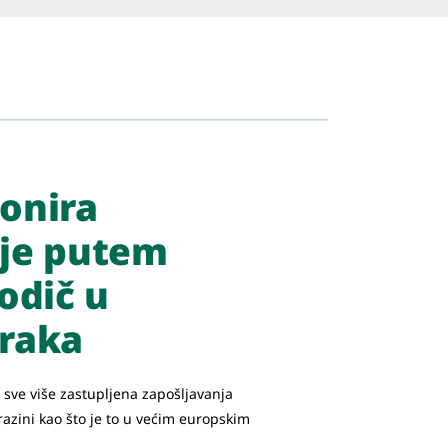
onira
nje putem
odič u
oraka
 sve više zastupljena zapošljavanja
razini kao što je to u većim europskim