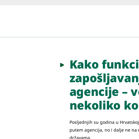
Kako funkci
zapošljava
agencije – v
nekoliko k
Posljednjih su godina u Hrvatskoj
putem agencija, no i dalje ne na 
državama.