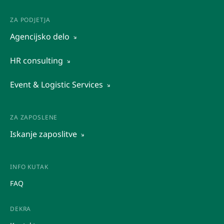
ZA PODJETJA
Agencijsko delo
Vidi sve
HR consulting
Ustupanje radnika
Organizacijska diagnostika
Event & Logistic Services
Outsourcing
Druge kadrovske storitve
Istraživanje tržišta
Rekrutacija in predselekcija kadrov
Posredovanje pri zaposlovanju
Raziskava trga
ZA ZAPOSLENE
Ocena potencialov
Iskanje zaposlitve
Promocije
Upravljanje dogodkov
Honorarna dela
Posredovanje
INFO KUTAK
Študentska dela
FAQ
Ustupanje
DEKRA