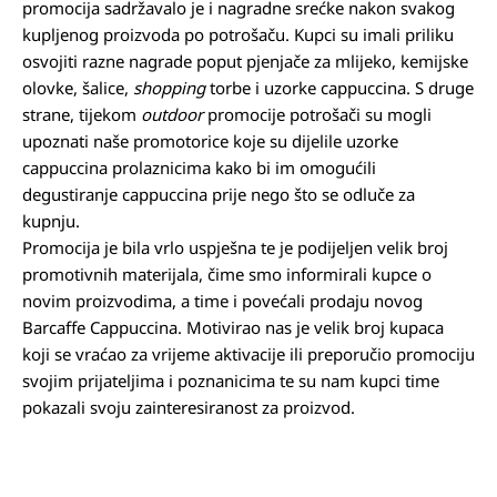
promocija sadržavalo je i nagradne srećke nakon svakog
kupljenog proizvoda po potrošaču. Kupci su imali priliku
osvojiti razne nagrade poput pjenjače za mlijeko, kemijske
olovke, šalice,
shopping
torbe i uzorke cappuccina. S druge
strane, tijekom
outdoor
promocije potrošači su mogli
upoznati naše promotorice koje su dijelile uzorke
cappuccina prolaznicima kako bi im omogućili
degustiranje cappuccina prije nego što se odluče za
kupnju.
Promocija je bila vrlo uspješna te je podijeljen velik broj
promotivnih materijala, čime smo informirali kupce o
novim proizvodima, a time i povećali prodaju novog
Barcaffe Cappuccina. Motivirao nas je velik broj kupaca
koji se vraćao za vrijeme aktivacije ili preporučio promociju
svojim prijateljima i poznanicima te su nam kupci time
pokazali svoju zainteresiranost za proizvod.